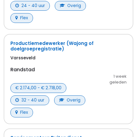
24 - 40 uur
Overig
Flex
Productiemedewerker (Wajong of
doelgroepregistratie)
Varsseveld
Randstad
1 week
geleden
€ 2.174,00 - € 2.718,00
32 - 40 uur
Overig
Flex