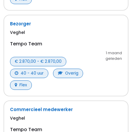
In Veghel zijn er vacatures in diverse sectoren.
Populaire branches zijn onder andere
transport,
opslag & logistiek
,
horeca & catering
,
industrie &
productie
,
techniek & engineering
en
onderwijs &
opleiding
.
De beschikbaarheid varieert per periode, dus houd
deze pagina in de gaten. Of stel een vacature-alert
in zodat je direct een melding krijgt wanneer er
nieuwe banen beschikbaar komen.
Veelgestelde vragen
Wat voor vacatures in regio Veghel hebben
jullie?
Ons aanbod verandert continu. Er is vaak veel
werk beschikbaar in diverse sectoren. Maar het
kan ook zomaar zijn dat je een leuke vacature in