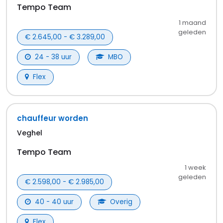
Werk zoeken in Veghel dat bij jou past
Ons handige filtermenu is onmisbaar als je niet
eindeloos wilt zoeken naar leuke jobs in Veghel. Met
de filters geef je bijvoorbeeld makkelijk aan in welk
dienstverband je aan de slag wilt.
Kies uit
tijdelijk
,
parttime
of
fulltime
. Zo word je niet vermoeid met
vacatures die niet bij je passen.
Grote kans dat er al snel een leuke vacature in
Veghel voorbijkomt. Toch niet gevonden wat je
zoekt? No worries.
Ook voor vacatures in de
omgeving van Veghel zit je hier goed. Check
bijvoorbeeld de vacatures in
Sint-Oedenrode
,
Wognum
of
Sint Oedenrode
. Daar zit vast iets voor
je tussen.
In welke sector wil je werken in Veghel?