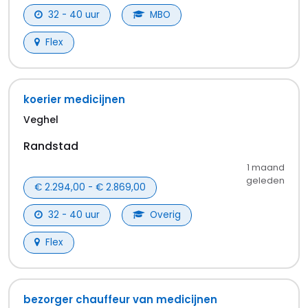
1 maand
geleden
€ 3.105,00 - € 3.106,00
40 - 40 uur
Overig
Flex
Productiemedewerker Dagdienst
Sint-Oedenrode
Randstad
1 maand
geleden
€ 3.105,00 - € 3.106,00
40 - 40 uur
Overig
Flex