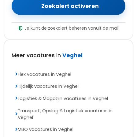
© 2026 Top Vacaturebank - TopVacaturebank.nl is
onderdeel van
Japr
Bekijk facebook
Bekijk X (twitter)
Bekijk linkedin
Bekijk rss