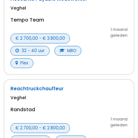
Laat de perfecte
vacatures in
veghel
niet aan je voorbijgaan
Je e-mailadres
*
Frequentie
*
Zoekalert activeren
Je kunt de zoekalert beheren vanuit de mail