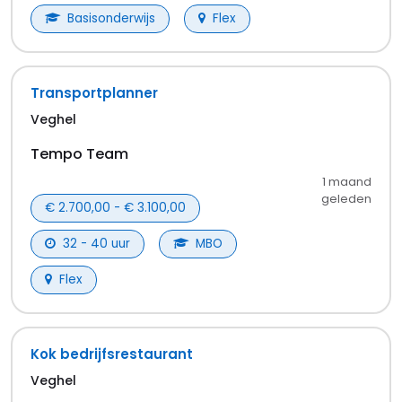
Alle vacatures in Veghel
Werken in Veghel
Werken in Veghel kan op verschillende plekken in de
stad. Misschien wordt een gezellig kantoor in het
centrum wel jouw nieuwe werkplek. Of ga je voor een
moderne werkomgeving op een bedrijventerrein?
Eerst maar eens solliciteren in Veghel op jouw
droombaan.
Wordt het een baan in de
logistiek &
magazijn
,
transport & chauffeursdiensten
of
horeca & detailhandel
?
Maak slim gebruik van het
filtermenu, dan vind je het snelst banen in Veghel die
bij je passen. Misschien kun je wel per direct aan de
slag.