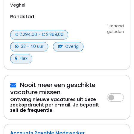
Nooit meer een geschikte
vacature missen
Ontvang nieuwe vacatures uit deze
zoekopdracht per e-mail. Je bepaalt
zelf de frequentie.
Forklift driver
Sint Oedenrode
Randstad
1 maand
geleden
€ 2.484,00 - € 3.106,00
32 - 40 uur
Overig
Flex