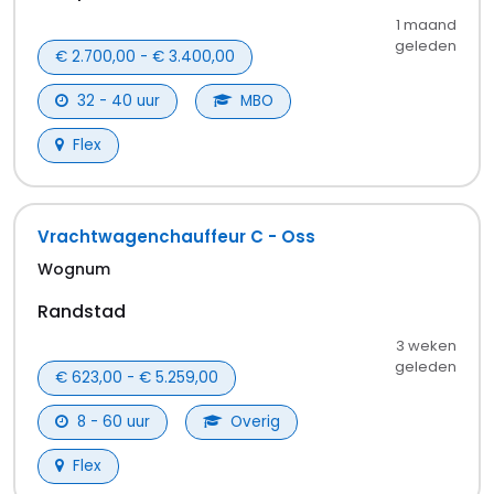
een specifieke branche spot. Houd deze pagina
goed in de gaten, of stel een e-mailalert in.
Hoe kan ik solliciteren in Veghel?
Gewoon via onze website, het kost je maar een
paar minuten. Klik op een vacature die je
aanspreekt, vul je gegevens in en verstuur je
sollicitatie. Simpel toch?
Wat maakt werken in Veghel zo
aantrekkelijk?
Veghel heeft een fijne sfeer en goede
bereikbaarheid. En ook met de carrièrekansen zit
het wel goed. Bij bedrijven in de regio leer je veel
on the job. En daarna groei je misschien wel door
binnen het bedrijf.