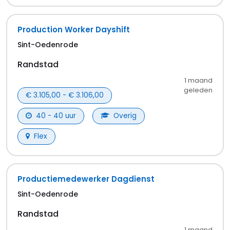
Tip: Stel een vacature-alert in om direct op de
hoogte te zijn van nieuwe vacatures in Veghel.
Gemaakt en gehost in de EU 🇪🇺
TopVacaturebank is een initiatief van
Japr
info@topvacaturebank.nl
Voor kandidaten
Alle vacatures
Vacatures zoeken
Bedrijven zoeken