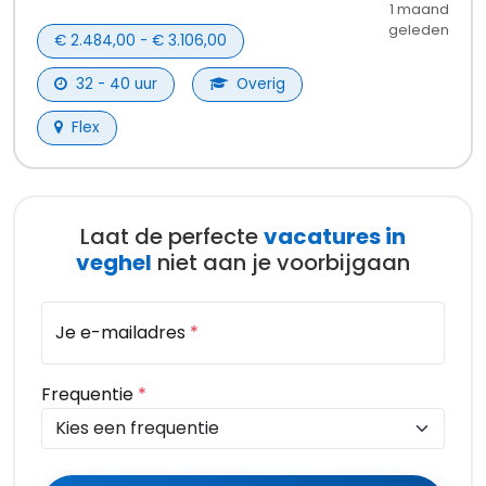
Vacatures Utrecht
Vacatures Apeldoorn
Vacatures per stad
Overig
FAQ
Contact
Support
Over Ons
Sitemap
Legal
Privacy Policy
Algemene Voorwaarden