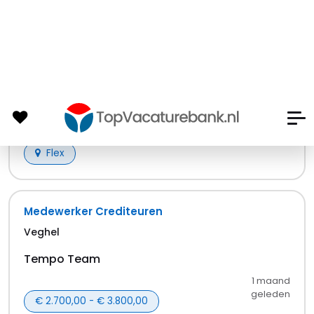
Vrachtwagenchauffeur C - Oss
Wognum
Randstad
3 weken
geleden
€ 623,00 - € 5.259,00
8 - 60 uur
Overig
Flex
Production Worker Dayshift
Sint-Oedenrode
Randstad