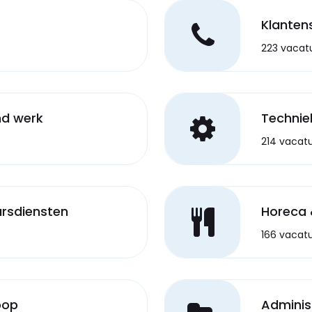
Klantens
223 vacat
nd werk
Technie
214 vacat
ursdiensten
Horeca 
166 vacat
oop
Administ