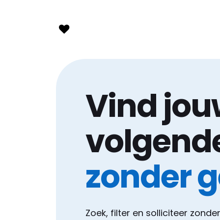
Vind jo
volgend
zonder 
Zoek, filter en solliciteer zonde