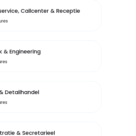
ervice, Callcenter & Receptie
ures
k & Engineering
ures
& Detailhandel
ures
ratie & Secretarieel