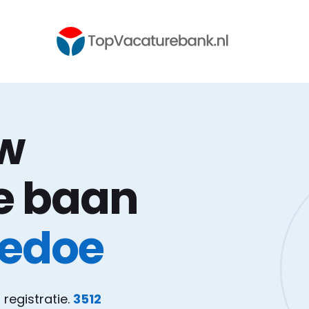
uw
e baan
gedoe
r registratie.
3512