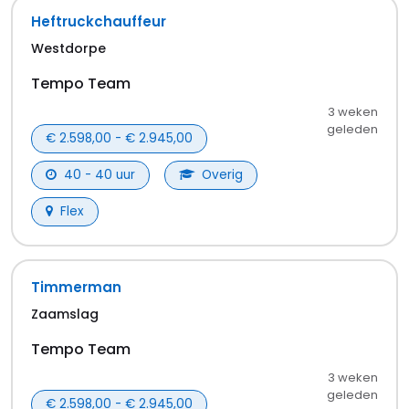
Niet gevonden wat je zocht? Probeer een andere
zoekterm.
Alle vacatures in Terneuzen
Werken in Terneuzen
Werken in Terneuzen kan op verschillende plekken in
de stad. Misschien wordt een gezellig kantoor in het
centrum wel jouw nieuwe werkplek. Of ga je voor een
moderne werkomgeving op een bedrijventerrein?
Eerst maar eens solliciteren in Terneuzen op jouw