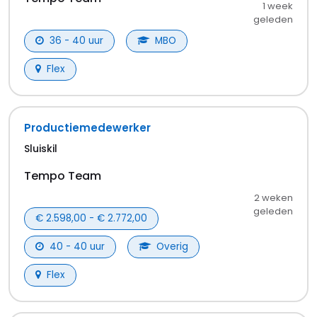
MBO vacatures in Terneuzen
Logistiek & Magazijn vacatures in Terneuzen
Transport, Opslag & Logistiek vacatures in
Terneuzen
Techniek & Engineering vacatures in
Terneuzen
Horeca & Detailhandel vacatures in
Terneuzen
Commercieel & Verkoop vacatures in
Terneuzen
Schoonmaak & Facilitaire diensten
vacatures in Terneuzen
Horeca & Catering vacatures in Terneuzen
Bouw & Installatie vacatures in Terneuzen