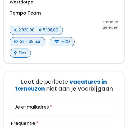
binnen het bedrijf.
Tip: Stel een vacature-alert in om direct op de
hoogte te zijn van nieuwe vacatures in Terneuzen.
Gemaakt en gehost in de EU 🇪🇺
TopVacaturebank is een initiatief van
Japr
info@topvacaturebank.nl
Voor kandidaten
Alle vacatures