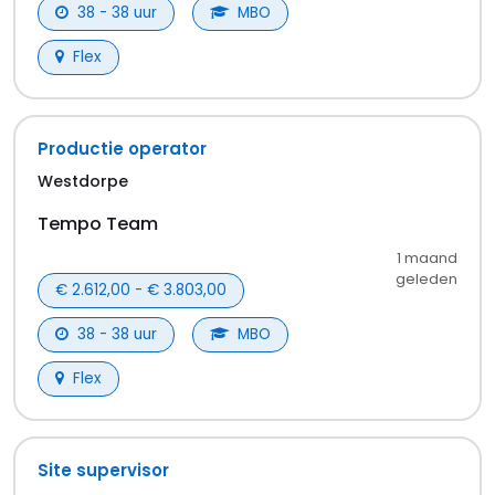
Ons aanbod verandert continu. Er is vaak veel
werk beschikbaar in diverse sectoren. Maar het
kan ook zomaar zijn dat je een leuke vacature in
een specifieke branche spot. Houd deze pagina
goed in de gaten, of stel een e-mailalert in.
Hoe kan ik solliciteren in Terneuzen?
Gewoon via onze website, het kost je maar een
paar minuten. Klik op een vacature die je
aanspreekt, vul je gegevens in en verstuur je
sollicitatie. Simpel toch?
Wat maakt werken in Terneuzen zo
aantrekkelijk?
Terneuzen heeft een fijne sfeer en goede
bereikbaarheid. En ook met de carrièrekansen zit
het wel goed. Bij bedrijven in de regio leer je veel
on the job. En daarna groei je misschien wel door