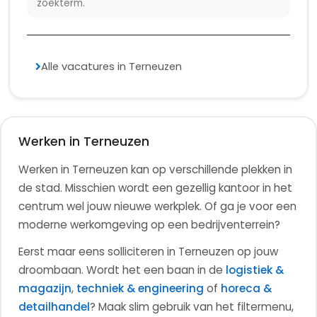
Privacy Policy
Algemene Voorwaarden
© 2026 Top Vacaturebank - TopVacaturebank.nl is
onderdeel van
Japr
Bekijk facebook
Bekijk X (twitter)
Bekijk linkedin
Bekijk rss