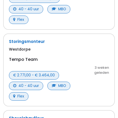
droombaan.
Wordt het een baan in de
logistiek &
magazijn
,
techniek & engineering
of
horeca &
detailhandel
?
Maak slim gebruik van het filtermenu,
dan vind je het snelst banen in Terneuzen die bij je
passen. Misschien kun je wel per direct aan de slag.
Werk zoeken in Terneuzen dat bij jou past
Ons handige filtermenu is onmisbaar als je niet
eindeloos wilt zoeken naar leuke jobs in Terneuzen.
Met de filters geef je bijvoorbeeld makkelijk aan in
welk dienstverband je aan de slag wilt.
Kies uit
tijdelijk
. Zo word je niet vermoeid met vacatures die
niet bij je passen.
Grote kans dat er al snel een leuke vacature in
Terneuzen voorbijkomt. Toch niet gevonden wat je
zoekt? No worries.
Ook voor vacatures in de
omgeving van Terneuzen zit je hier goed. Check