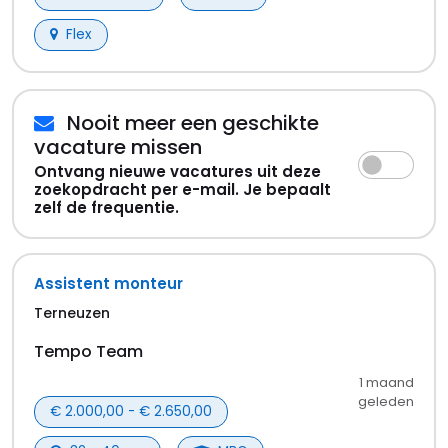
Site supervisor
Westdorpe
Tempo Team
1 maand
geleden
€ 2.838,00 - € 5.108,00
38 - 38 uur
MBO
Flex
Laat de perfecte
vacatures in
terneuzen
niet aan je voorbijgaan
Je e-mailadres
*