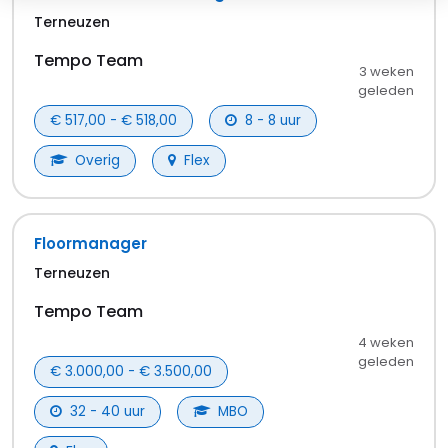
Flex
Heftruckchauffeur
Westdorpe
Tempo Team
3 weken
geleden
€ 2.598,00 - € 2.945,00
40 - 40 uur
Overig
Flex
Timmerman
Zaamslag