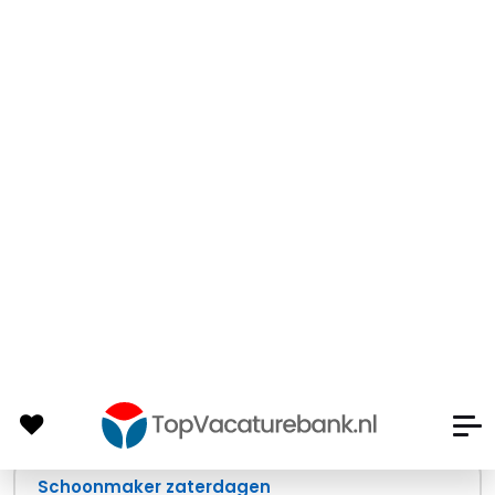
Westdorpe
Tempo Team
1 week
geleden
36 - 40 uur
MBO
Flex
Productiemedewerker
Sluiskil
Tempo Team
2 weken
geleden
€ 2.598,00 - € 2.772,00
40 - 40 uur
Overig