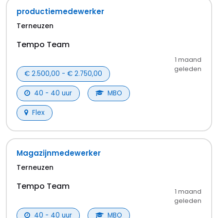
1 maand
geleden
€ 2.838,00 - € 4.313,00
38 - 38 uur
MBO
Flex
Productie operator
Westdorpe
Tempo Team
1 maand
geleden
€ 2.612,00 - € 3.803,00
38 - 38 uur
MBO
Flex