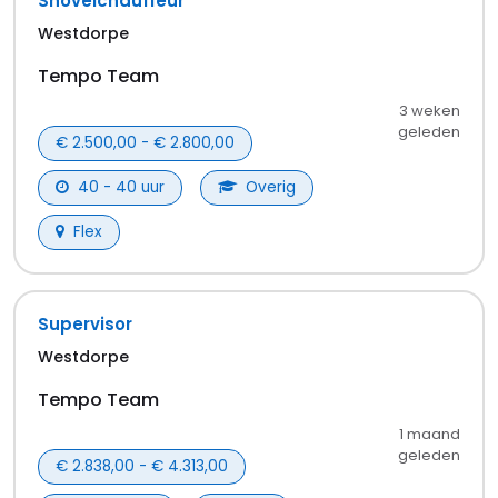
bijvoorbeeld de vacatures in
Westdorpe
,
Zaamslag
of
Sluiskil
. Daar zit vast iets voor je tussen.
In welke sector wil je werken in Terneuzen?
In Terneuzen zijn er vacatures in diverse sectoren.
Populaire branches zijn onder andere
transport,
opslag & logistiek
,
techniek & engineering
,
horeca
& catering
en
bouw & installatie
.
De beschikbaarheid varieert per periode, dus houd
deze pagina in de gaten. Of stel een vacature-alert
in zodat je direct een melding krijgt wanneer er
nieuwe banen beschikbaar komen.
Veelgestelde vragen
Wat voor vacatures in regio Terneuzen
hebben jullie?