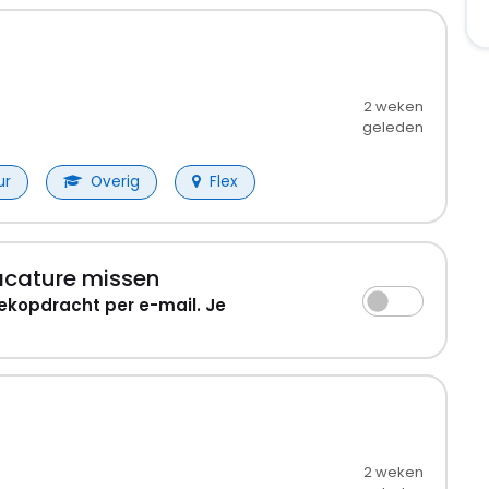
2 weken
geleden
ur
Overig
Flex
acature missen
ekopdracht per e-mail. Je
2 weken