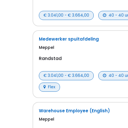
€ 3.041,00 - € 3.664,00
40 - 40 u
Medewerker spuitafdeling
Meppel
Randstad
€ 3.041,00 - € 3.664,00
40 - 40 u
Flex
Warehouse Employee (English)
Meppel