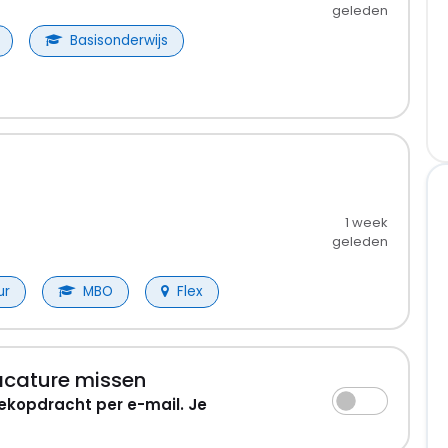
geleden
Basisonderwijs
1 week
geleden
ur
MBO
Flex
acature missen
ekopdracht per e-mail. Je