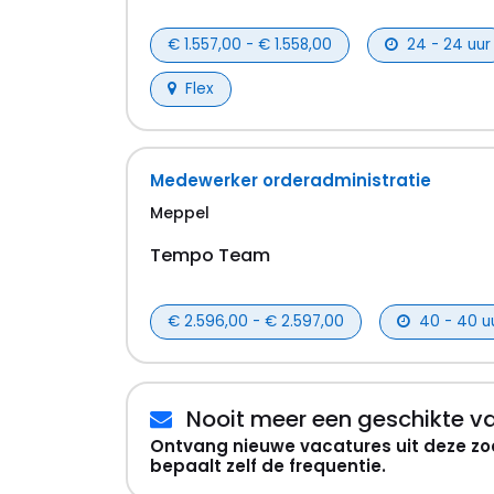
€ 1.557,00 - € 1.558,00
24 - 24 uur
Flex
Medewerker orderadministratie
Meppel
Tempo Team
€ 2.596,00 - € 2.597,00
40 - 40 u
Nooit meer een geschikte v
Ontvang nieuwe vacatures uit deze zo
bepaalt zelf de frequentie.