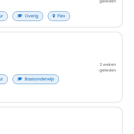
geleden
ur
Overig
Flex
2 weken
geleden
ur
Basisonderwijs