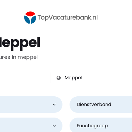
Meppel
res in meppel
jf
Zoeken op plaats, provincie of po
Dienstverband
Functiegroep