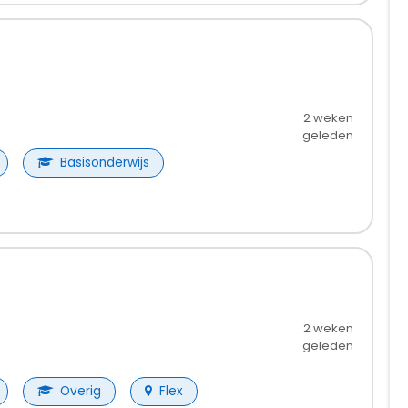
2 weken
geleden
Basisonderwijs
2 weken
geleden
Overig
Flex