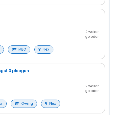
2 weken
geleden
MBO
Flex
gst 3 ploegen
2 weken
geleden
ur
Overig
Flex