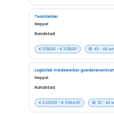
Teamleider
Meppel
Randstad
€ 3.138,00 - € 3.138,00
40 - 40 uur
Logistiek medewerker goederenontvan
Meppel
Randstad
€ 2.433,00 - € 3.664,00
32 - 40 u