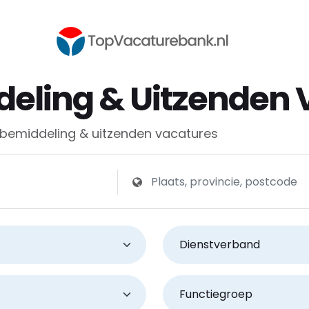
eling & Uitzenden 
bemiddeling & uitzenden vacatures
jf
Zoeken op plaats, provincie of po
Dienstverband
Functiegroep