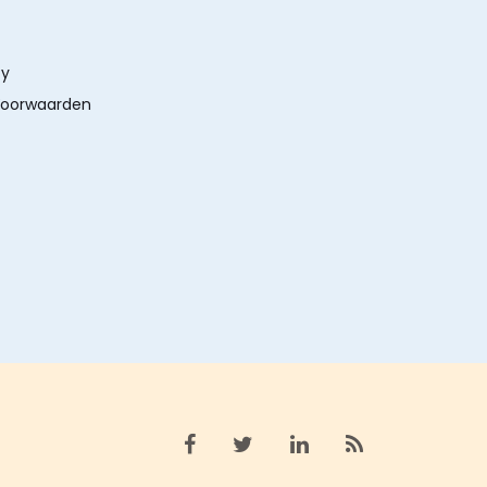
cy
oorwaarden
Bekijk facebook
Bekijk X (twitter)
Bekijk linkedin
Bekijk rss