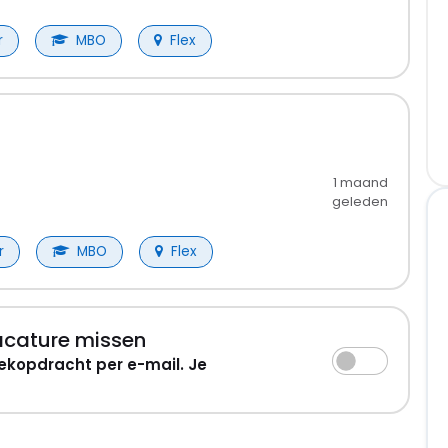
r
MBO
Flex
1 maand
geleden
r
MBO
Flex
acature missen
ekopdracht per e-mail. Je