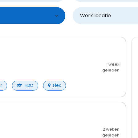
Werk locatie
1 week
geleden
r
HBO
Flex
2 weken
geleden