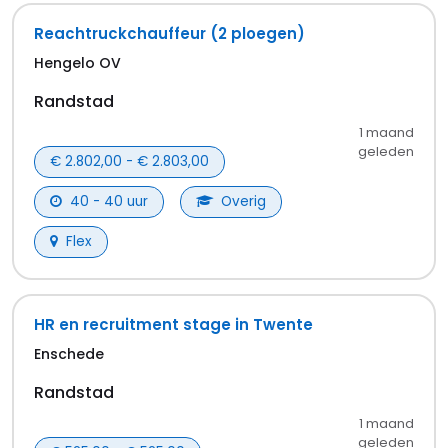
Reachtruckchauffeur (2 ploegen)
Hengelo OV
Randstad
1 maand
geleden
€ 2.802,00 - € 2.803,00
40 - 40 uur
Overig
Flex
HR en recruitment stage in Twente
Enschede
Randstad
1 maand
geleden