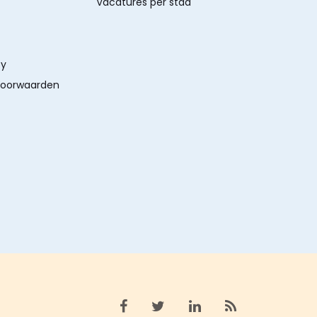
Vacatures per stad
cy
oorwaarden
Bekijk facebook
Bekijk X (twitter)
Bekijk linkedin
Bekijk rss