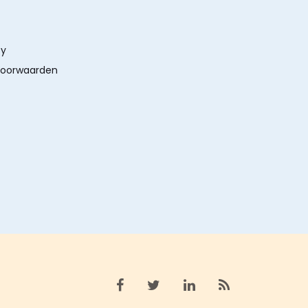
cy
oorwaarden
Bekijk facebook
Bekijk X (twitter)
Bekijk linkedin
Bekijk rss