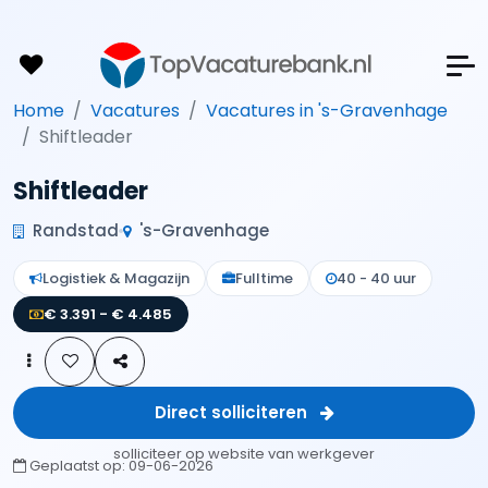
Home
Vacatures
Vacatures in 's-Gravenhage
Shiftleader
Shiftleader
Randstad
's-Gravenhage
Logistiek & Magazijn
Fulltime
40 - 40 uur
€ 3.391 - € 4.485
Direct solliciteren
solliciteer op website van werkgever
Geplaatst op:
09-06-2026