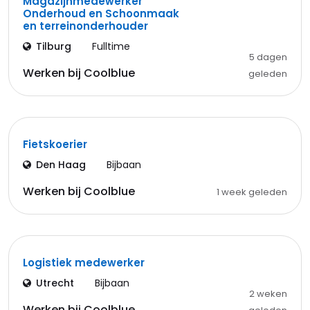
Magazijnmedewerker
Onderhoud en Schoonmaak
en terreinonderhouder
Tilburg
Fulltime
5 dagen
Werken bij Coolblue
geleden
Fietskoerier
Den Haag
Bijbaan
Werken bij Coolblue
1 week geleden
Logistiek medewerker
Utrecht
Bijbaan
2 weken
Werken bij Coolblue