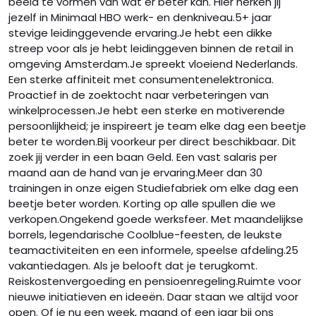
beeld te vormen van wat er beter kan. Hier herken jij
jezelf in Minimaal HBO werk- en denkniveau.5+ jaar
stevige leidinggevende ervaring.Je hebt een dikke
streep voor als je hebt leidinggeven binnen de retail in
omgeving Amsterdam.Je spreekt vloeiend Nederlands.
Een sterke affiniteit met consumentenelektronica.
Proactief in de zoektocht naar verbeteringen van
winkelprocessen.Je hebt een sterke en motiverende
persoonlijkheid; je inspireert je team elke dag een beetje
beter te worden.Bij voorkeur per direct beschikbaar. Dit
zoek jij verder in een baan Geld. Een vast salaris per
maand aan de hand van je ervaring.Meer dan 30
trainingen in onze eigen Studiefabriek om elke dag een
beetje beter worden. Korting op alle spullen die we
verkopen.Ongekend goede werksfeer. Met maandelijkse
borrels, legendarische Coolblue-feesten, de leukste
teamactiviteiten en een informele, speelse afdeling.25
vakantiedagen. Als je belooft dat je terugkomt.
Reiskostenvergoeding en pensioenregeling.Ruimte voor
nieuwe initiatieven en ideeën. Daar staan we altijd voor
open. Of je nu een week, maand of een jaar bij ons