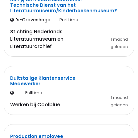
Technische Dienst van het
Literatuurmuseum/Kinderboekenmuseum?
's-Gravenhage
Parttime
Stichting Nederlands
Literatuurmuseum en
1 maand
Literatuurarchief
geleden
Duitstalige Klantenservice
Medewerker
Fulltime
1 maand
Werken bij Coolblue
geleden
Production employee