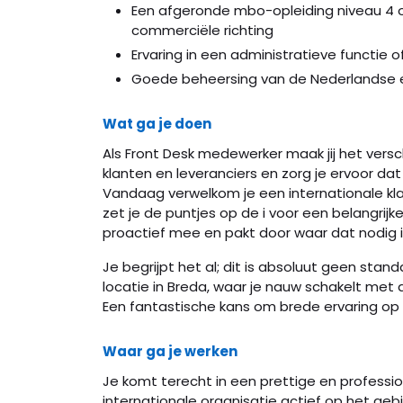
Een afgeronde mbo-opleiding niveau 4 of 
commerciële richting
Ervaring in een administratieve functie o
Goede beheersing van de Nederlandse en 
Wat ga je doen
Als Front Desk medewerker maak jij het versc
klanten en leveranciers en zorg je ervoor dat
Vandaag verwelkom je een internationale klan
zet je de puntjes op de i voor een belangrijke
proactief mee en pakt door waar dat nodig i
Je begrijpt het al; dit is absoluut geen stand
locatie in Breda, waar je nauw schakelt me
Een fantastische kans om brede ervaring op
Waar ga je werken
Je komt terecht in een prettige en professi
internationale organisatie actief op het gebi