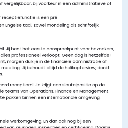
vergelijkbaar, bij voorkeur in een administratieve of
f receptiefunctie is een pré
Engelse taal, zowel mondeling als schriftelijk.
hil. Jij bent het eerste aanspreekpunt voor bezoekers,
 alles professioneel verloopt. Geen dag is hetzelfde!
t, morgen duik je in de financiële administratie of
 meeting. Jij behoudt altijd de helikopterview, denkt
s.
aard receptierol. Je krijgt een sleutelpositie op de
t de teams van Operations, Finance en Management.
 te pakken binnen een internationale omgeving.
onele werkomgeving. En dan ook nog bij een
ed van keuringen, inspecties en certificering. Daarbij