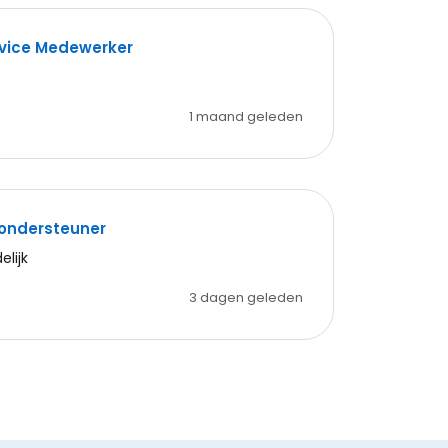
rvice Medewerker
1 maand geleden
tondersteuner
delijk
3 dagen geleden