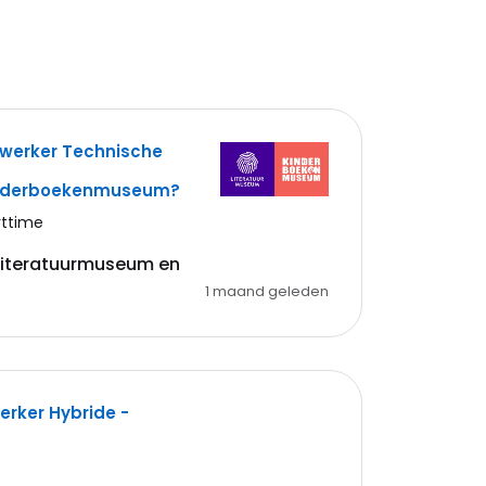
ewerker Technische
inderboekenmuseum?
rttime
 Literatuurmuseum en
1 maand geleden
rker Hybride -