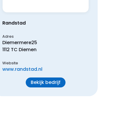
Randstad
Adres
Diemermere
25
1112 TC
Diemen
Website
www.randstad.nl
Bekijk bedrijf