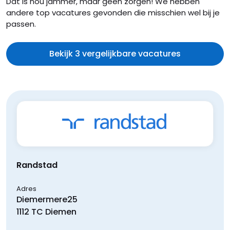
Dat is nou jammer, maar geen zorgen! We hebben
andere top vacatures gevonden die misschien wel bij je
passen.
Bekijk 3 vergelijkbare vacatures
Randstad
Adres
Diemermere
25
1112 TC
Diemen