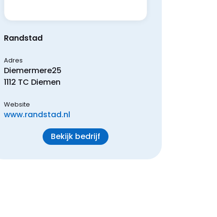
Randstad
Adres
Diemermere
25
1112 TC
Diemen
Website
www.randstad.nl
Bekijk bedrijf