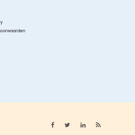
cy
oorwaarden
Bekijk facebook
Bekijk X (twitter)
Bekijk linkedin
Bekijk rss