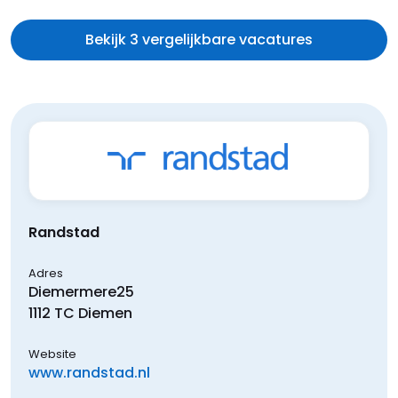
Bekijk 3 vergelijkbare vacatures
Randstad
Adres
Diemermere
25
1112 TC
Diemen
Website
www.randstad.nl