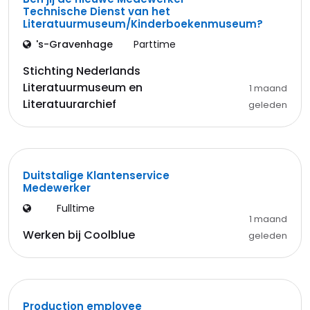
Technische Dienst van het
Literatuurmuseum/Kinderboekenmuseum?
's-Gravenhage
Parttime
Stichting Nederlands
Literatuurmuseum en
1 maand
Literatuurarchief
geleden
Duitstalige Klantenservice
Medewerker
Fulltime
1 maand
Werken bij Coolblue
geleden
Production employee