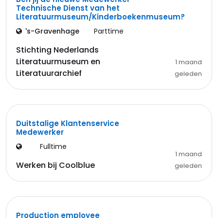
Technische Dienst van het
Literatuurmuseum/Kinderboekenmuseum?
's-Gravenhage
Parttime
Stichting Nederlands
Literatuurmuseum en
1 maand
Literatuurarchief
geleden
Duitstalige Klantenservice
Medewerker
Fulltime
1 maand
Werken bij Coolblue
geleden
Production employee