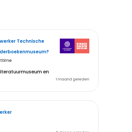
ewerker Technische
inderboekenmuseum?
rttime
 Literatuurmuseum en
1 maand geleden
erker