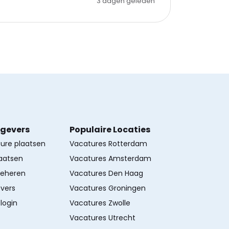
3 dagen geleden
kgevers
Populaire Locaties
ture plaatsen
Vacatures Rotterdam
aatsen
Vacatures Amsterdam
beheren
Vacatures Den Haag
vers
Vacatures Groningen
login
Vacatures Zwolle
Vacatures Utrecht