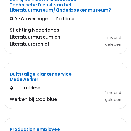
Technische Dienst van het
Literatuurmuseum/Kinderboekenmuseum?
's-Gravenhage
Parttime
Stichting Nederlands
Literatuurmuseum en
1 maand
Literatuurarchief
geleden
Duitstalige Klantenservice
Medewerker
Fulltime
1 maand
Werken bij Coolblue
geleden
Production employee