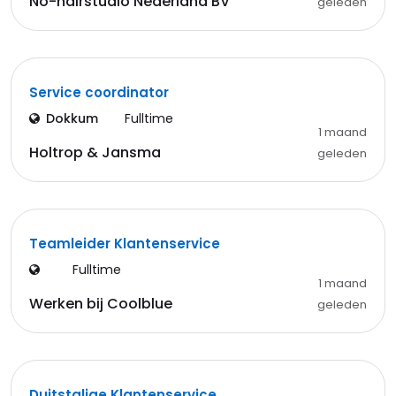
No-hairstudio Nederland BV
geleden
Service coordinator
Dokkum
Fulltime
1 maand
Holtrop & Jansma
geleden
Teamleider Klantenservice
Fulltime
1 maand
Werken bij Coolblue
geleden
Duitstalige Klantenservice