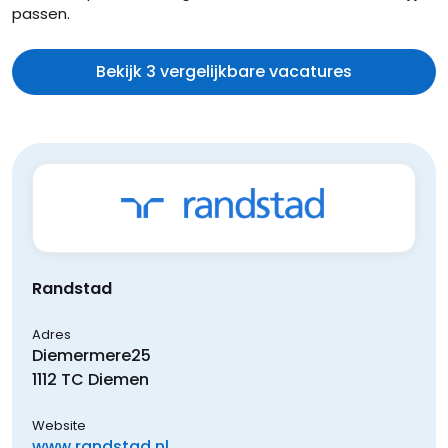
passen.
Bekijk 3 vergelijkbare vacatures
Randstad
Adres
Diemermere
25
1112 TC
Diemen
Website
www.randstad.nl