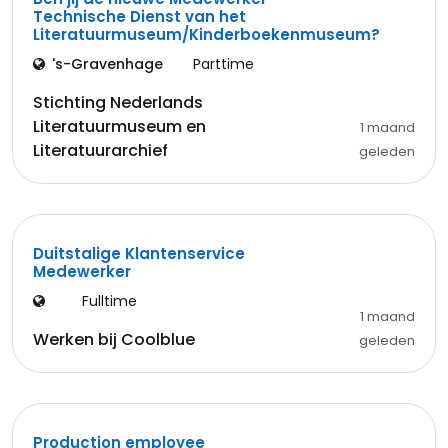
Technische Dienst van het
Literatuurmuseum/Kinderboekenmuseum?
's-Gravenhage
Parttime
Stichting Nederlands
Literatuurmuseum en
1 maand
Literatuurarchief
geleden
Duitstalige Klantenservice
Medewerker
Fulltime
1 maand
Werken bij Coolblue
geleden
Production employee