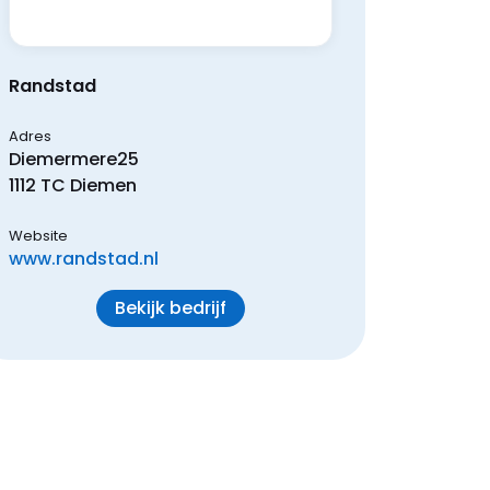
Randstad
Adres
Diemermere
25
1112 TC
Diemen
Website
www.randstad.nl
Bekijk bedrijf