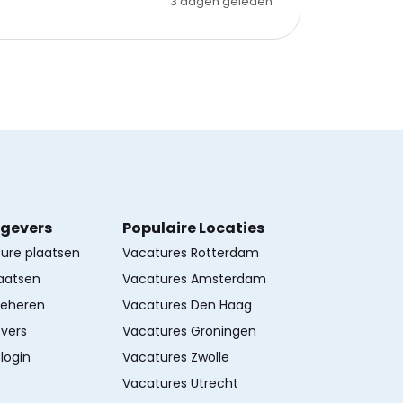
3 dagen geleden
kgevers
Populaire Locaties
ture plaatsen
Vacatures Rotterdam
aatsen
Vacatures Amsterdam
beheren
Vacatures Den Haag
vers
Vacatures Groningen
login
Vacatures Zwolle
Vacatures Utrecht