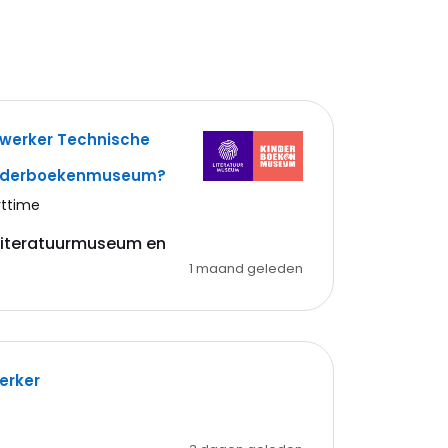
ewerker Technische
inderboekenmuseum?
rttime
 Literatuurmuseum en
1 maand geleden
erker