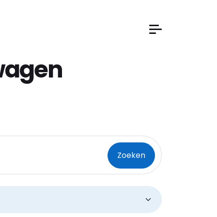
wagen
stcode
Zoeken