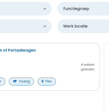
Functiegroep
Werk locatie
 of Portaalwagen
4 weken
geleden
r
Overig
Flex