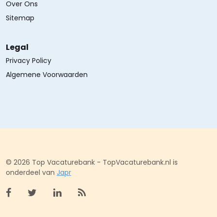
Over Ons
Sitemap
Legal
Privacy Policy
Algemene Voorwaarden
© 2026 Top Vacaturebank - TopVacaturebank.nl is
onderdeel van
Japr
Bekijk facebook
Bekijk X (twitter)
Bekijk linkedin
Bekijk rss