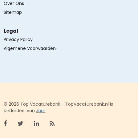
Over Ons
Sitemap
Legal
Privacy Policy
Algemene Voorwaarden
© 2026 Top Vacaturebank - TopVacaturebank.nl is
onderdeel van
Japr
Bekijk facebook
Bekijk X (twitter)
Bekijk linkedin
Bekijk rss