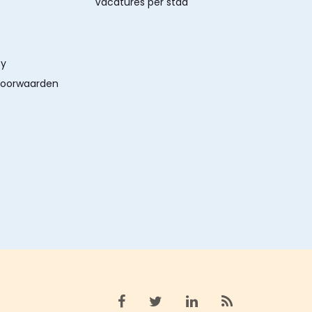
Vacatures per stad
cy
oorwaarden
Bekijk facebook
Bekijk X (twitter)
Bekijk linkedin
Bekijk rss