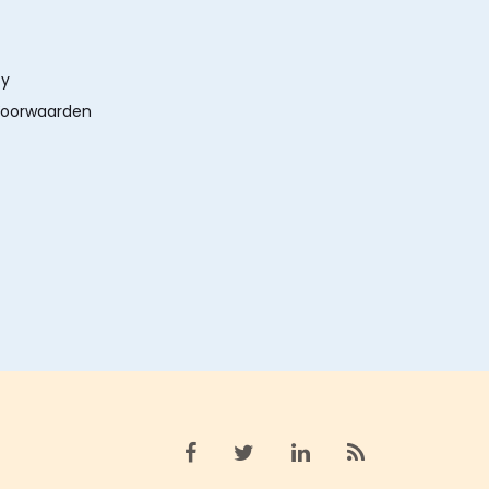
cy
oorwaarden
Bekijk facebook
Bekijk X (twitter)
Bekijk linkedin
Bekijk rss