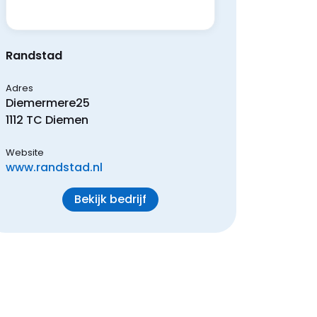
Randstad
Adres
Diemermere
25
1112 TC
Diemen
Website
www.randstad.nl
Bekijk bedrijf