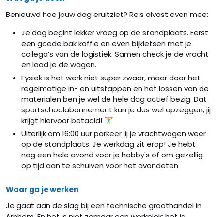
Benieuwd hoe jouw dag eruitziet? Reis alvast even mee:
Je dag begint lekker vroeg op de standplaats. Eerst
een goede bak koffie en even bijkletsen met je
collega’s van de logistiek. Samen check je de vracht
en laad je de wagen.
Fysiek is het werk niet super zwaar, maar door het
regelmatige in- en uitstappen en het lossen van de
materialen ben je wel de hele dag actief bezig. Dat
sportschoolabonnement kun je dus wel opzeggen; jij
krijgt hiervoor betaald! 🏋️‍♂️
Uiterlijk om 16:00 uur parkeer jij je vrachtwagen weer
op de standplaats. Je werkdag zit erop! Je hebt
nog een hele avond voor je hobby's of om gezellig
op tijd aan te schuiven voor het avondeten.
Waar ga je werken
Je gaat aan de slag bij een technische groothandel in
Arnhem. En het is niet zomaar een werkplek: het is