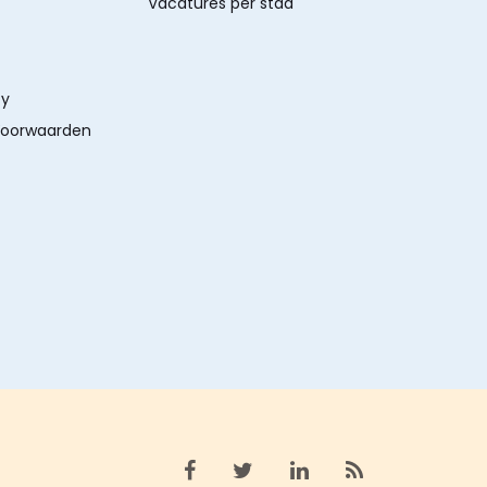
Vacatures per stad
cy
oorwaarden
Bekijk facebook
Bekijk X (twitter)
Bekijk linkedin
Bekijk rss