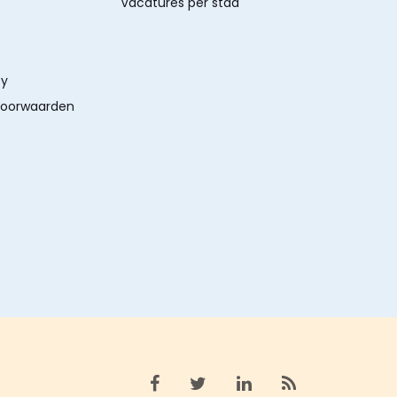
Vacatures per stad
cy
oorwaarden
Bekijk facebook
Bekijk X (twitter)
Bekijk linkedin
Bekijk rss