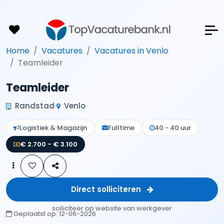
Home
Vacatures
Vacatures in Venlo
Teamleider
Teamleider
Randstad
Venlo
Logistiek & Magazijn
Fulltime
40 - 40 uur
€ 2.700 - € 3.100
Direct solliciteren
solliciteer op website van werkgever
Geplaatst op:
12-06-2026