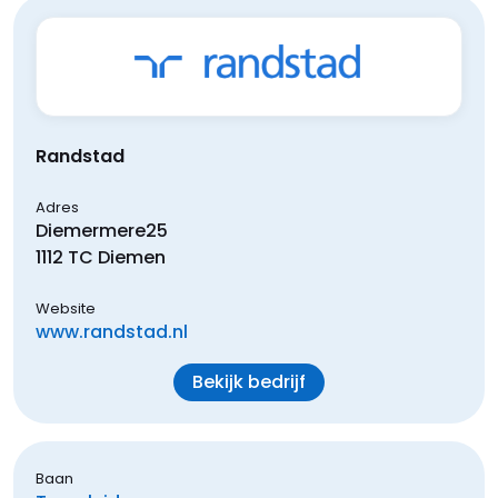
Randstad
Adres
Diemermere
25
1112 TC
Diemen
Website
www.randstad.nl
Bekijk bedrijf
Baan