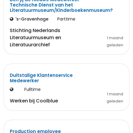
Technische Dienst van het
Literatuurmuseum/Kinderboekenmuseum?
's-Gravenhage
Parttime
Stichting Nederlands
Literatuurmuseum en
1 maand
Literatuurarchief
geleden
Duitstalige Klantenservice
Medewerker
Fulltime
1 maand
Werken bij Coolblue
geleden
Production employee