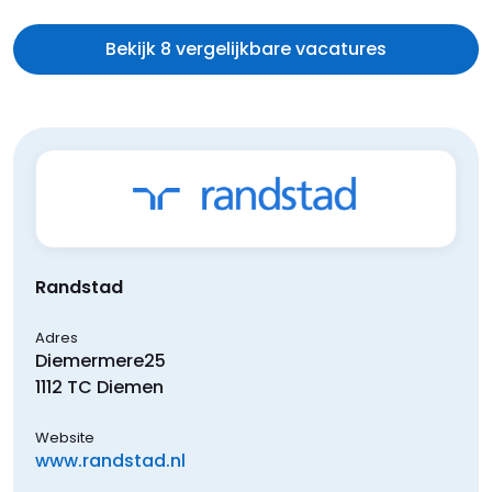
Bekijk 8 vergelijkbare vacatures
Randstad
Adres
Diemermere
25
1112 TC
Diemen
Website
www.randstad.nl