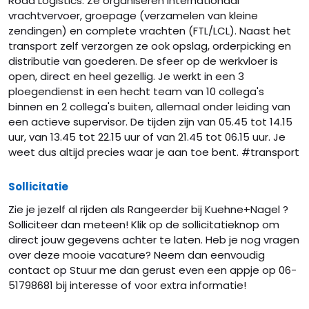
Road Logistics. Ze organiseren internationaal
vrachtvervoer, groepage (verzamelen van kleine
zendingen) en complete vrachten (FTL/LCL). Naast het
transport zelf verzorgen ze ook opslag, orderpicking en
distributie van goederen. De sfeer op de werkvloer is
open, direct en heel gezellig. Je werkt in een 3
ploegendienst in een hecht team van 10 collega's
binnen en 2 collega's buiten, allemaal onder leiding van
een actieve supervisor. De tijden zijn van 05.45 tot 14.15
uur, van 13.45 tot 22.15 uur of van 21.45 tot 06.15 uur. Je
weet dus altijd precies waar je aan toe bent. #transport
Sollicitatie
Zie je jezelf al rijden als Rangeerder bij Kuehne+Nagel ?
Solliciteer dan meteen! Klik op de sollicitatieknop om
direct jouw gegevens achter te laten. Heb je nog vragen
over deze mooie vacature? Neem dan eenvoudig
contact op Stuur me dan gerust even een appje op 06-
51798681 bij interesse of voor extra informatie!