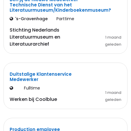
Technische Dienst van het
Literatuurmuseum/Kinderboekenmuseum?
's-Gravenhage
Parttime
Stichting Nederlands
Literatuurmuseum en
1 maand
Literatuurarchief
geleden
Duitstalige Klantenservice
Medewerker
Fulltime
1 maand
Werken bij Coolblue
geleden
Production employee