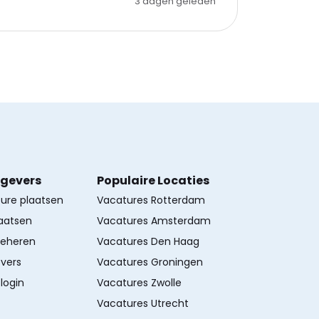
3 dagen geleden
kgevers
Populaire Locaties
ture plaatsen
Vacatures Rotterdam
aatsen
Vacatures Amsterdam
beheren
Vacatures Den Haag
vers
Vacatures Groningen
login
Vacatures Zwolle
Vacatures Utrecht