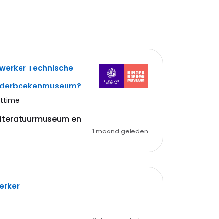
ewerker Technische
inderboekenmuseum?
rttime
 Literatuurmuseum en
1 maand geleden
erker