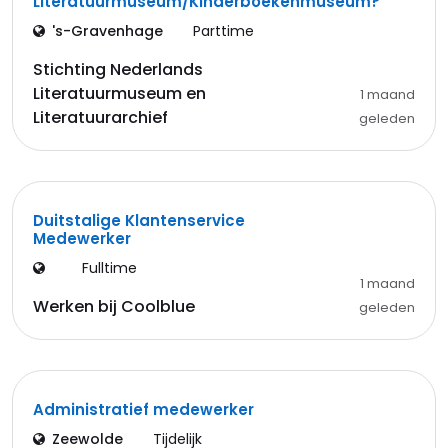
Literatuurmuseum/Kinderboekenmuseum?
's-Gravenhage
Parttime
Stichting Nederlands
Literatuurmuseum en
1 maand
Literatuurarchief
geleden
Duitstalige Klantenservice
Medewerker
Fulltime
1 maand
Werken bij Coolblue
geleden
Administratief medewerker
Zeewolde
Tijdelijk