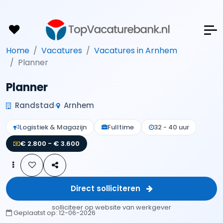
Home
Vacatures
Vacatures in Arnhem
Planner
Planner
Randstad
Arnhem
Logistiek & Magazijn
Fulltime
32 - 40 uur
€ 2.800 - € 3.600
Direct solliciteren
solliciteer op website van werkgever
Geplaatst op:
12-06-2026