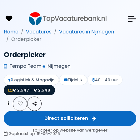
Home
Vacatures
Vacatures in Nijmegen
Orderpicker
Orderpicker
Tempo Team
Nijmegen
Logistiek & Magazijn
Tijdelijk
40 - 40 uur
€ 2.547 - € 2.548
Direct solliciteren
solliciteer op website van werkgever
Geplaatst op:
15-06-2026