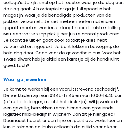
collega’s. Je kijkt snel op het rooster waar je die dag aan
de slag gaat. Als orderpicker ga je full speed in het
magazijn, waar je de benodigde producten van de
pakbon verzamelt. Je ziet meteen welke materialen
gepakt moeten worden en loopt naar de juiste stelling.
Met een vlotte stap pick jij het juiste aantal producten.
Je scant ze uit en gaat door totdat je alles hebt
verzameld en ingepakt. Je bent lekker in beweging, de
hele dag door. Goed voor de gezondheid dus. Voor het
zware tilwerk heb je altijd een karretje bij de hand! Klint
goed, toch?
Waar ga je werken
Je komt te werken bij een vooruitstrevend techbedrijf.
De werktijden zijn van 08.45-17.45 en van 10.00-19.45 uur
(of net iets langer, mocht het druk zijn). Wil jij werken in
een gezellig, betrokken team binnen een groeiende
logistiek mkb-bedrijf in Wijchen? Dan zit je hier goed!
Daarnaast heerst er een fijne en positieve werksfeer en
kun je rekenen op leuke collega's die altijd voor elkaar