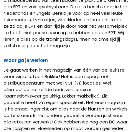
distributiecentra van Leen Bakker. Je pickt de orders met
een EPT en voicepicksysteem. Deze is beschikbaar in het
Nederlands en Engels. Bereid je voor op heel veel leuke
tuinmeubels, tv-kastjes, vloerkleden en lampen! Je zet
ze zo op je EPT en dan rijd je door naar het verzamelplek.
Je hoeft niet per se ervaring te hebben op een EPT. Wij
leren je alles op de trainingsdag! Binnen no time rijd jij
zelfstandig door het magazijn.
Waar ga je werken
Je gaat werken in het magazijn van één van de leukste
woonwinkels: Leen Bakker! Het is een supergroot
distributiecentrum met wel VIJF (?!) locaties. Wel
allemaal op hetzelfde bedrijventerrein in
Raamsdonksveer gelukkig. Lekker makkelijk :). Elk
gedeelte heeft z’n eigen specialiteit. Het ene magazijn
is helemaal ingericht om alles naar de klanten en winkels
op te sturen. In het andere gedeelte worden juist weer
alle retouren verwerkt! Ook hebben we nog een DC waar
alle tapijten en vloerkleden op maat worden gesneden.