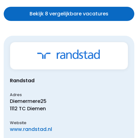
Bekijk 8 vergelijkbare vacatures
Randstad
Adres
Diemermere
25
1112 TC
Diemen
Website
www.randstad.nl