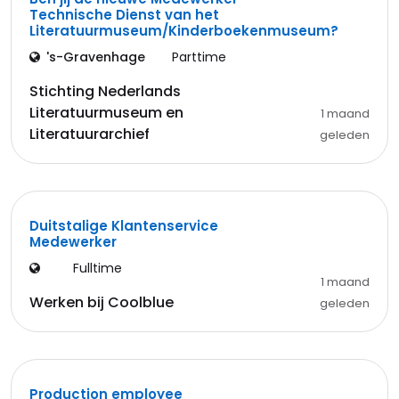
Technische Dienst van het
Literatuurmuseum/Kinderboekenmuseum?
's-Gravenhage
Parttime
Stichting Nederlands
Literatuurmuseum en
1 maand
Literatuurarchief
geleden
Duitstalige Klantenservice
Medewerker
Fulltime
1 maand
Werken bij Coolblue
geleden
Production employee