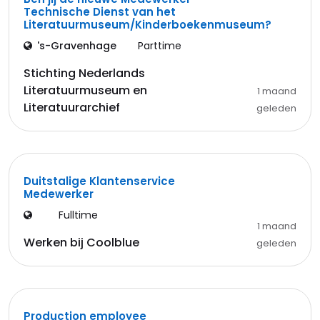
Technische Dienst van het
Literatuurmuseum/Kinderboekenmuseum?
's-Gravenhage
Parttime
Stichting Nederlands
Literatuurmuseum en
1 maand
Literatuurarchief
geleden
Duitstalige Klantenservice
Medewerker
Fulltime
1 maand
Werken bij Coolblue
geleden
Production employee