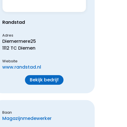
Randstad
Adres
Diemermere
25
1112 TC
Diemen
Website
www.randstad.nl
Bekijk bedrijf
Baan
Magazijnmedewerker