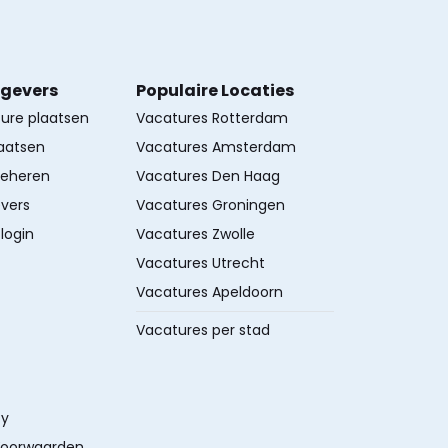
kgevers
Populaire Locaties
ture plaatsen
Vacatures Rotterdam
aatsen
Vacatures Amsterdam
beheren
Vacatures Den Haag
vers
Vacatures Groningen
login
Vacatures Zwolle
Vacatures Utrecht
Vacatures Apeldoorn
Vacatures per stad
cy
oorwaarden