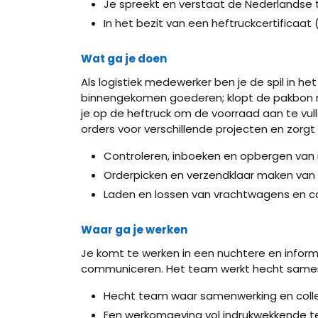
Je spreekt en verstaat de Nederlandse t
In het bezit van een heftruckcertificaat
Wat ga je doen
Als logistiek medewerker ben je de spil in he
binnengekomen goederen; klopt de pakbon m
je op de heftruck om de voorraad aan te vulle
orders voor verschillende projecten en zorgt 
Controleren, inboeken en opbergen van
Orderpicken en verzendklaar maken van 
Laden en lossen van vrachtwagens en co
Waar ga je werken
Je komt te werken in een nuchtere en infor
communiceren. Het team werkt hecht samen 
Hecht team waar samenwerking en collegia
Een werkomgeving vol indrukwekkende te