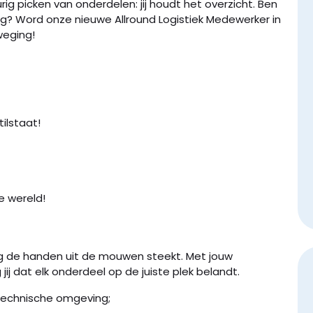
ig picken van onderdelen: jij houdt het overzicht. Ben
ing? Word onze nieuwe Allround Logistiek Medewerker in
weging!
ilstaat!
e wereld!
aag de handen uit de mouwen steekt. Met jouw
 jij dat elk onderdeel op de juiste plek belandt.
f technische omgeving;