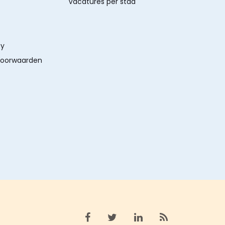
Vacatures per stad
cy
oorwaarden
Bekijk facebook
Bekijk X (twitter)
Bekijk linkedin
Bekijk rss