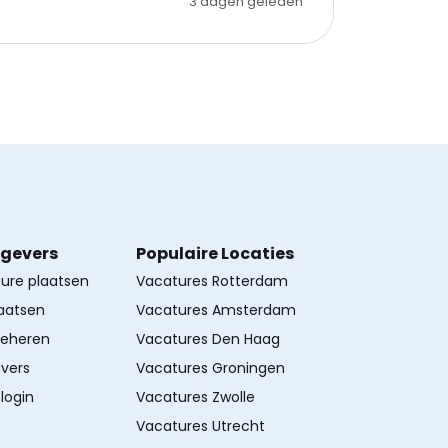
3 dagen geleden
kgevers
Populaire Locaties
ture plaatsen
Vacatures Rotterdam
aatsen
Vacatures Amsterdam
beheren
Vacatures Den Haag
vers
Vacatures Groningen
login
Vacatures Zwolle
Vacatures Utrecht