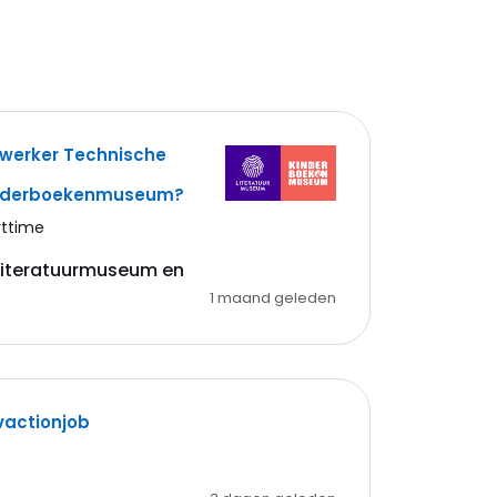
ewerker Technische
inderboekenmuseum?
rttime
 Literatuurmuseum en
1 maand geleden
vactionjob