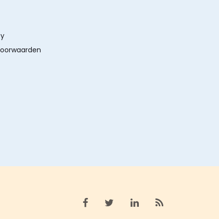
cy
oorwaarden
Bekijk facebook
Bekijk X (twitter)
Bekijk linkedin
Bekijk rss